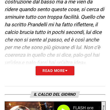
costruzione dal basso ma a me vien da
ridere quando sento queste cose, si cerca di
sminuire tutto con troppa facilità. Quello che
ha scritto Prandelli mi ha fatto riflettere, il
calcio brucia tutto in pochi secondi, lui dice
che non si sente al passo, ed è così anche
per me che sono più giovane di lui. Non c’è
coerenza in quello che si dice, palo-gol hai
un’idea e palo-fuori hai un’altra idea»
.
READ MORE
LA PLAYLIST DELLE NOSTRE TOP NEWS
IL CALCIO DEL GIORNO