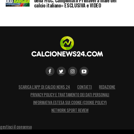
della FIGC. Campionato Primavera male del
calcio italiano» ESCLUSIVA e VIDEO
SCARICA L’APP DI CALCIO NEWS 24
CONTATTI
REDAZIONE
PRIVACY POLICY E TRATTAMENTO DEI DATI PERSONALI
INFORMATIVA ESTESA SUI COOKIE (COOKIE POLICY)
NETWORK SPORT REVIEW
gestisci il consenso