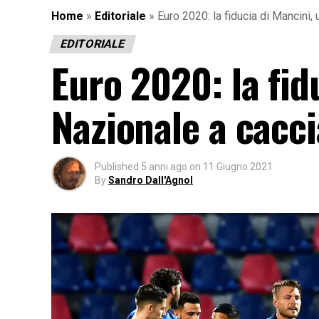
Home
»
Editoriale
»
Euro 2020: la fiducia di Mancini, 
EDITORIALE
Euro 2020: la fid
Nazionale a cacci
Published
5 anni ago
on
11 Giugno 2021
By
Sandro Dall'Agnol