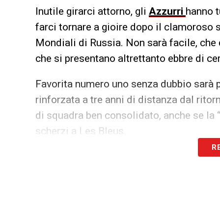
Inutile girarci attorno, gli
Azzurri
hanno tu
farci tornare a gioire dopo il clamoroso
Mondiali di Russia. Non sarà facile, che
che si presentano altrettanto ebbre di c
Favorita numero uno senza dubbio sarà 
rinforzata a tre anni di distanza dal rit
di squadra ben consolidato, anche se la “
scherzi a Les Bleus.
R
Anche perché il
Girone F
propone subito 
una
Germania
poco convincente nell’ult
e un
Portogallo
talmente ricco di qualità
In prima fila per conquistare lo scettro 