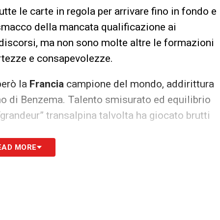
tte le carte in regola per arrivare fino in fondo e
 smacco della mancata qualificazione ai
 discorsi, ma non sono molte altre le formazioni
ertezze e consapevolezze.
però la
Francia
campione del mondo, addirittura
orno di Benzema. Talento smisurato ed equilibrio
grandeur” transalpina talvolta ha giocato brutti
EAD MORE
un altissimo tasso di rischio eliminazione con
imo quinquennio, ma sempre avversario temibile,
 da far impallidire chiunque.
continentale non si può fare a meno di