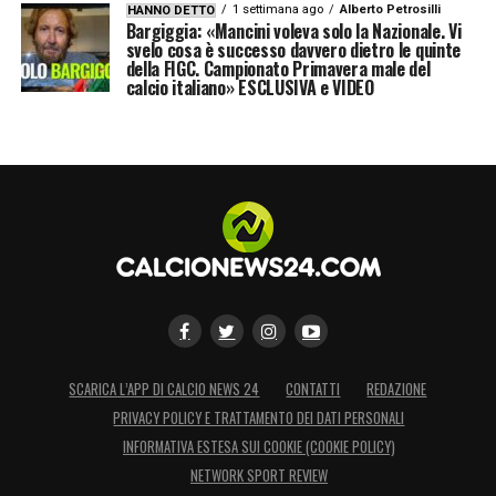
1 settimana ago
Alberto Petrosilli
HANNO DETTO
Bargiggia: «Mancini voleva solo la Nazionale. Vi
svelo cosa è successo davvero dietro le quinte
della FIGC. Campionato Primavera male del
calcio italiano» ESCLUSIVA e VIDEO
SCARICA L’APP DI CALCIO NEWS 24
CONTATTI
REDAZIONE
PRIVACY POLICY E TRATTAMENTO DEI DATI PERSONALI
INFORMATIVA ESTESA SUI COOKIE (COOKIE POLICY)
NETWORK SPORT REVIEW