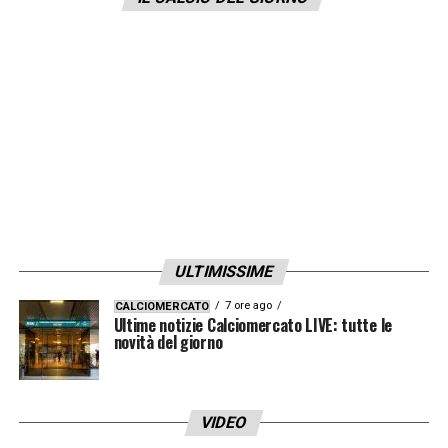
la sua possibile destinazione potrebbe
essere il campionato inglese. Sono diversi
infatti i club di Premier League,
che
avrebbero addirittura già chiesto
alcune informazioni
sulla situazione del
calciatore della Vecchia Signora. Situazione
da monitorare con attenzione in casa Juve.
LA PLAYLIST DELLE NOSTRE TOP NEWS
ULTIMISSIME
7 ore ago
CALCIOMERCATO
Ultime notizie Calciomercato LIVE: tutte le
novità del giorno
VIDEO