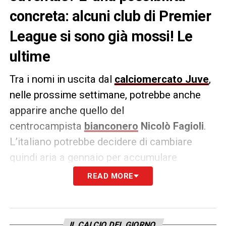
concreta: alcuni club di Premier
League si sono già mossi! Le
ultime
Tra i nomi in uscita dal
calciomercato Juve
,
nelle prossime settimane, potrebbe anche
apparire anche quello del
centrocampista
bianconero
Nicolò Fagioli
.
L’italiano potrebbe decidere di cambiare
quindi aria a gennaio per accumulare
maggior minutaggio da titolare e fare più
READ MORE
esperienza anche in ottica azzurra.
Secondo quanto spiegato da
Nicolò Schira,
IL CALCIO DEL GIORNO