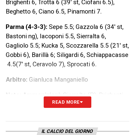
Brighenti 6, Trotta 6 (39′ st, Ciofani 6.5),
Beghetto 6, Ciano 6.5, Pinamonti 7.
Parma (4-3-3):
Sepe 5.5; Gazzola 6 (34′ st,
Bastoni ng), Iacoponi 5.5, Sierralta 6,
Gagliolo 5.5; Kucka 5, Scozzarella 5.5 (21′ st,
Gobbi 6), Barillà 6; Siligardi 6, Schiappacasse
4.5(7′ st, Ceravolo 7), Sprocati 6.
Arbitro:
Gianluca Manganiello
Note: Ammonizioni:
Sierralta (P), Brighenti
READ MORE
(F), Valzania (F), Gazzola (P), Capuano (F),
Ceravolo (P)
MIGLIORE IN CAMPO ˗ FROSINONE:
IL CALCIO DEL GIORNO