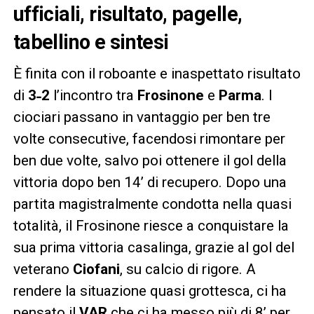
ufficiali, risultato, pagelle,
tabellino e sintesi
È finita con il roboante e inaspettato risultato
di
3˗2
l’incontro tra
Frosinone
e
Parma
. I
ciociari passano in vantaggio per ben tre
volte consecutive, facendosi rimontare per
ben due volte, salvo poi ottenere il gol della
vittoria dopo ben 14’ di recupero. Dopo una
partita magistralmente condotta nella quasi
totalità, il Frosinone riesce a conquistare la
sua prima vittoria casalinga, grazie al gol del
veterano
Ciofani
, su calcio di rigore. A
rendere la situazione quasi grottesca, ci ha
pensato il
VAR
che ci ha messo più di 8’ per