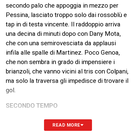
secondo palo che appoggia in mezzo per
Pessina, lasciato troppo solo dai rossoblù e
tap in di testa vincente. Il raddoppio arriva
una decina di minuti dopo con Dany Mota,
che con una semirovesciata da applausi
infila alle spalle di Martinez. Poco Genoa,
che non sembra in grado di impensiere i
brianzoli, che vanno vicini al tris con Colpani,
ma solo la traversa gli impedisce di trovare il
gol.
SECONDO TEMPO
La ripresa inizia subito con il rigore del
READ MORE
Genoa: al 50′ c’è un check del VAR per un