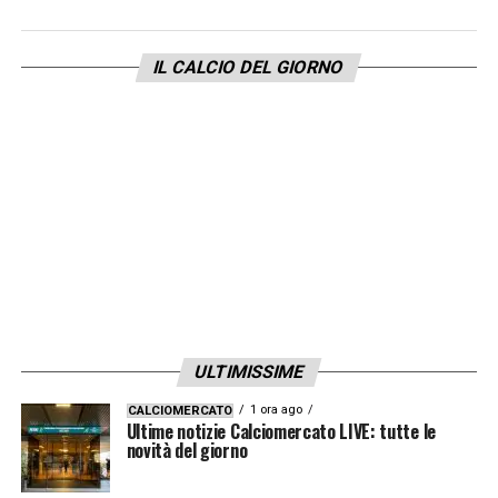
possibile calcio di rigore del Genoa: tocco di
braccio di Pablo Marì. Feliciani indica il
IL CALCIO DEL GIORNO
dischetto, da cui va Gudmundsson: Di
Gregorio para, ma sulla respinta l’islandese
ribadisce in rete. I rossoblù, al netto del gol,
sono un’altra squadra rispetto a quella timida
vista nel primo tempo: aumenta la pressione
e la squadra di Gilardino cominicia a
schiacciare il Monza nella propria metà
campo e in breve arriva anche il raddoppio
con Vitinha, entrato al posto di Strootman,
ULTIMISSIME
che ruba palla ad Akpa Akpro e infila in rete
1 ora ago
CALCIOMERCATO
con un bel tiro d’interno sul secondo palo. Il
Ultime notizie Calciomercato LIVE: tutte le
novità del giorno
Genoa ha poi una chance per completare la
rimonta, con la conclusione dalla breve