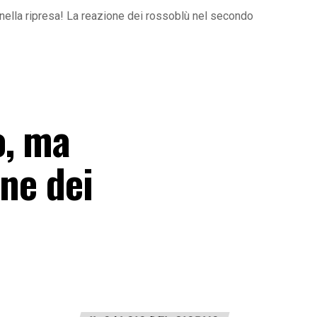
 nella ripresa! La reazione dei rossoblù nel secondo
o, ma
one dei