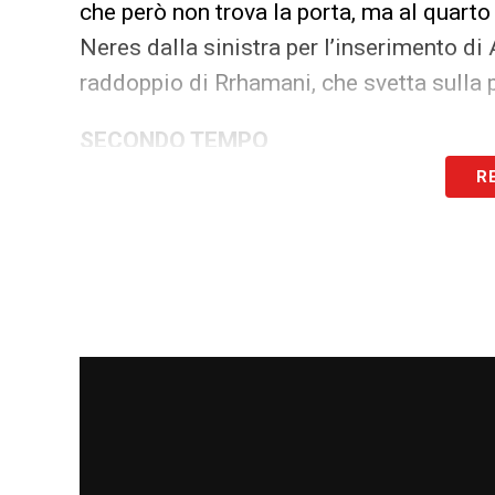
che però non trova la porta, ma al quarto 
Neres dalla sinistra per l’inserimento di A
raddoppio di Rrhamani, che svetta sulla 
SECONDO TEMPO
R
La ripresa inizia subito con un Genoa ar
Pinamonti chiama al miracolo Meret, che 
mette in angolo. I rossoblù però sono vi
con un tocco da dietro al limite dell’area
ne può nulla. Con quel gol il Genoa sping
sofferta difesa: Meret salva in almeno tr
GENOA (3-5-2)
: Leali; Sabelli, Bani, Vas
Vitinha, Pinamonti.
A disp.
Sommariva, Gol