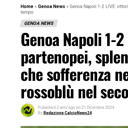
Home
»
Genoa News
»
Genoa Napoli 1-2 LIVE: vittor
tempo
GENOA NEWS
Genoa Napoli 1-2 
partenopei, sple
che sofferenza ne
rossoblù nel sec
Published
2 anni ago
on
21 Dicembre 2024
By
Redazione CalcioNews24