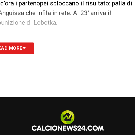
d’ora i partenopei sbloccano il risultato: palla di
nguissa che infila in rete. Al 23′ arriva il
punizione di Lobotka.
EAD MORE
rembante e determinato a pareggiare: subito
si allunga sul tiro dell’attaccante genoano e
vi e accorciano proprio con Pinamonti, che riceve
 piccola e questa volta il portiere del Napoli non
e e costringe la squadra di Conte ad una
e occasioni che valgono i tre punti.
quez; Zanoli, Frendrup, Badelj, Miretti, Martin;
lini, Thorsby, Bohinen, Pereiro, Vogliacco,