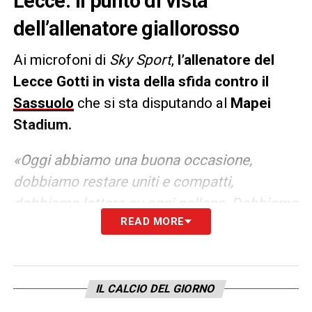
Lecce. Il punto di vista
dell’allenatore giallorosso
Ai microfoni di
Sky Sport
,
l’allenatore del
Lecce Gotti in vista della sfida contro il
Sassuolo
che si sta disputando al
Mapei
Stadium.
«Oggi abbiamo una buona occasione,
dobbiamo restare uniti e compatti,
dobbiamo lottare su ogni pallone. Dobbiamo
READ MORE
lavorare per la squadra. Sicuramente è uno
dei miei ruoli preferiti, è una posizione in cui
mi piace giocare. Mi piace rientrare come
Berardi» .
IL CALCIO DEL GIORNO