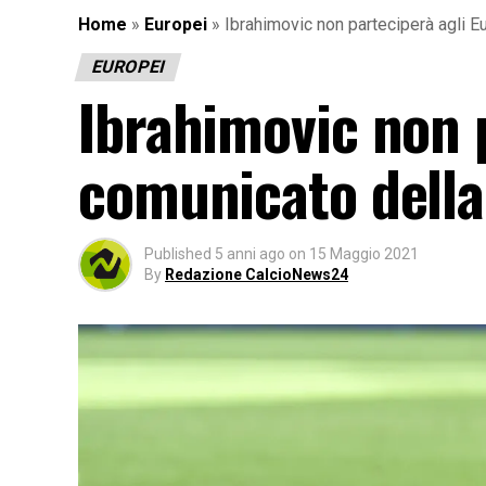
Home
»
Europei
»
Ibrahimovic non parteciperà agli Eu
EUROPEI
Ibrahimovic non p
comunicato della
Published
5 anni ago
on
15 Maggio 2021
By
Redazione CalcioNews24