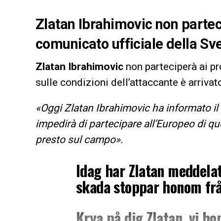
Zlatan Ibrahimovic non parteci
comunicato ufficiale della Sv
Zlatan Ibrahimovic
non parteciperà ai p
sulle condizioni dell’attaccante è arriva
«Oggi Zlatan Ibrahimovic ha informato il
impedirà di partecipare all’Europeo di qu
presto sul campo».
Idag har Zlatan meddela
skada stoppar honom frå
Krya på dig Zlatan, vi ho