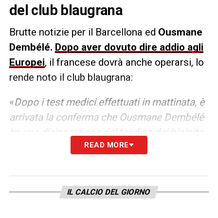
del club blaugrana
Brutte notizie per il Barcellona ed
Ousmane
Dembélé.
Dopo aver dovuto dire addio agli
Europei
, il francese dovrà anche operarsi, lo
rende noto il club blaugrana:
«
Dopo i test medici effettuati in mattinata, è
arrivata la conferma che Ousmane Dembélé
ha una disinserzione del tendine del bicipite
READ MORE
del ginocchio destro e necessiterà di un
intervento chirugico. Di conseguenza si
conferma l’addio del giocatore francese a
Euro 2020 come anticipato ieri dalla
IL CALCIO DEL GIORNO
nazionale».