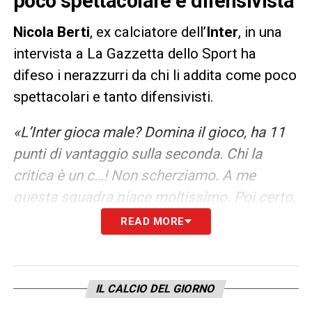
poco spettacolare e difensivista
Nicola Berti
, ex calciatore dell’
Inter
, in una
intervista a La Gazzetta dello Sport ha
difeso i nerazzurri da chi li addita come poco
spettacolari e tanto difensivisti.
«L’Inter gioca male? Domina il gioco, ha 11
punti di vantaggio sulla seconda. Chi la
critica è un c…! Non scherziamo. A me
questa squadra piace moltissimo. Poi certo,
un po’ di stanchezza ci può stare: siamo
READ MORE
anche a metà aprile, a fine campionato… Ci
sono tutti i presupposti per aprire un ciclo
con Conte. La squadra è già molto forte: con
IL CALCIO DEL GIORNO
due o tre innesti, magari giovani, il livello