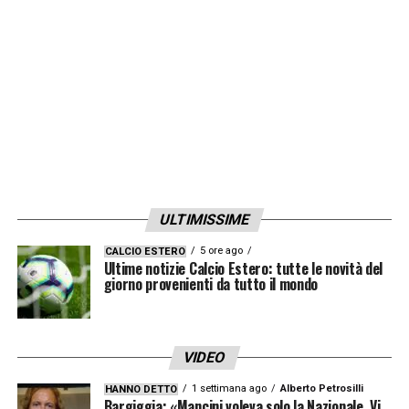
aumenterà ulteriormente. Sperando di fare
strada in Champions League perché è lecito
aspettarsi di più dopo le tre eliminazioni
consecutive ai gironi».
LA PLAYLIST DELLE NOSTRE TOP NEWS
ULTIMISSIME
5 ore ago
CALCIO ESTERO
Ultime notizie Calcio Estero: tutte le novità del
giorno provenienti da tutto il mondo
VIDEO
1 settimana ago
Alberto Petrosilli
HANNO DETTO
Bargiggia: «Mancini voleva solo la Nazionale. Vi