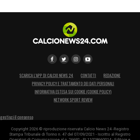
SCARICA L’APP DI CALCIO NEWS 24
CONTATTI
REDAZIONE
PRIVACY POLICY E TRATTAMENTO DEI DATI PERSONALI
INFORMATIVA ESTESA SUI COOKIE (COOKIE POLICY)
NETWORK SPORT REVIEW
gestisci il consenso
Copyright 2026 © riproduzione riservata Calcio News 24 -Registro
Stampa Tribunale di Torino n. 47 del 07/09/2021 - Iscritto al Registro
Operatori di Comunicazione al n. 26692 - P.I.11028660014 - Editore e