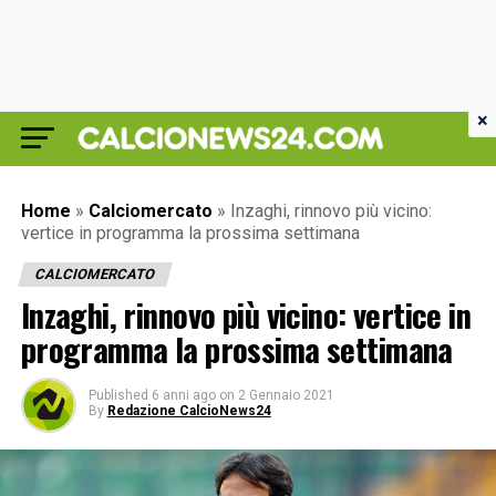
×
Home
»
Calciomercato
»
Inzaghi, rinnovo più vicino:
vertice in programma la prossima settimana
CALCIOMERCATO
Inzaghi, rinnovo più vicino: vertice in
programma la prossima settimana
Published
6 anni ago
on
2 Gennaio 2021
By
Redazione CalcioNews24