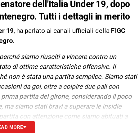
llenatore dell’Italia Under 19, dopo
ntenegro. Tutti i dettagli in merito
r 19
, ha parlato ai canali ufficiali della
FIGC
egro
.
erché siamo riusciti a vincere contro un
o di ottime caratteristiche offensive. Il
ché non è stata una partita semplice. Siamo stati
asioni da gol, oltre a colpire due pali con
prima partita del girone, considerando il poco
ma siamo stati bravi a superare le insidie
artita con attenzione come siamo abituati a
e, quindi godiamoci questa vittoria,
EAD MORE
taff, prima di resettare e ricominciare da zero, a