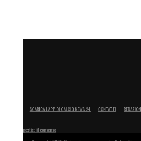
partire da domani»
.
LA PLAYLIST DELLE NOSTRE TOP NEW
SCARICA L’APP DI CALCIO NEWS 24
CONTATTI
REDAZION
gestisci il consenso