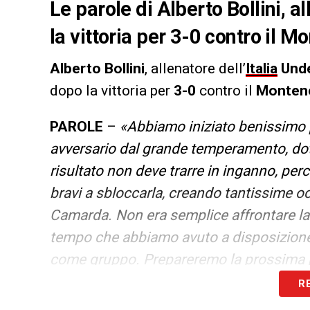
Le parole di Alberto Bollini, a
la vittoria per 3-0 contro il Mo
Alberto Bollini
, allenatore dell’
Italia
Unde
dopo la vittoria per
3-0
contro il
Monten
PAROLE
–
«Abbiamo iniziato benissimo p
avversario dal grande temperamento, dotat
risultato non deve trarre in inganno, per
bravi a sbloccarla, creando tantissime occ
Camarda. Non era semplice affrontare la 
tempo che abbiamo avuto a disposizione, 
come gruppo. Prepareremo la prossima p
fare. È un avversario da non sottovalutar
R
applaudendo ed elogiando i ragazzi e lo s