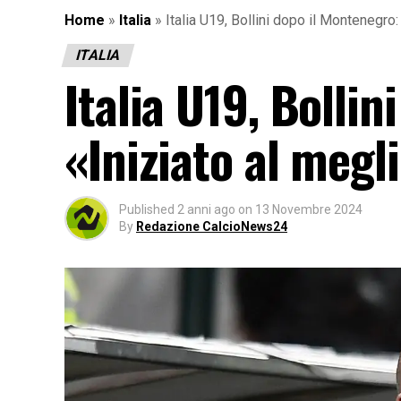
Home
»
Italia
»
Italia U19, Bollini dopo il Montenegro:
ITALIA
Italia U19, Bolli
«Iniziato al megl
Published
2 anni ago
on
13 Novembre 2024
By
Redazione CalcioNews24