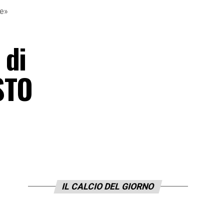
re»
 di
STO
IL CALCIO DEL GIORNO