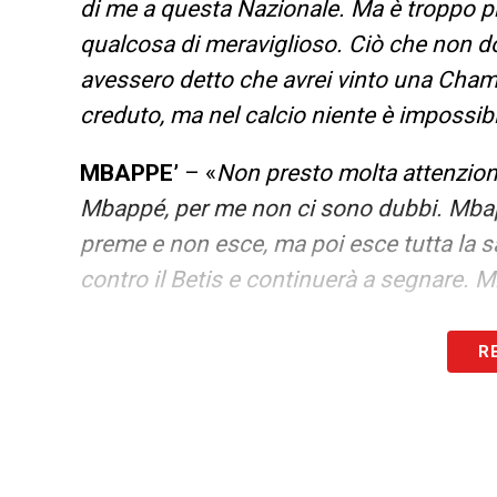
di me a questa Nazionale. Ma è troppo pr
qualcosa di meraviglioso. Ciò che non do
avessero detto che avrei vinto una Cham
creduto, ma nel calcio niente è impossibi
MBAPPE’
– «
Non presto molta attenzion
Mbappé, per me non ci sono dubbi. Mbappé
preme e non esce, ma poi esce tutta la s
contro il Betis e continuerà a segnare. M
PALLONE D’ORO
– «
Secondo me i candida
R
e Mbappé. Io lo darei a Carvajal, senza esi
e ha iniziato questa stagione vincendo l
l’Europeo, competizione nella quale ha s
Champions League. Penso che bisognereb