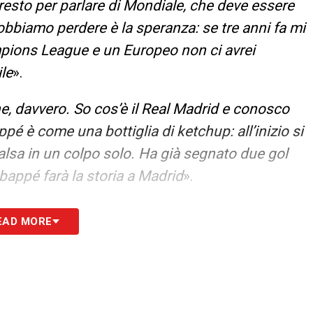
esto per parlare di Mondiale, che deve essere
bbiamo perdere è la speranza: se tre anni fa mi
pions League e un Europeo non ci avrei
le
».
e, davvero. So cos’è il Real Madrid e conosco
 è come una bottiglia di ketchup: all’inizio si
alsa in un colpo solo. Ha già segnato due gol
bappé farà la storia a Madrid
».
ti sono quattro: Carvajal, Bellingham, Vinicius
EAD MORE
tazione. Ha vinto tutti i titoli la scorsa stagione
a Supercoppa Europea. Inoltre ha vinto anche
egnato come ha fatto anche nella finale di
be fare attenzione anche ai difensori
».