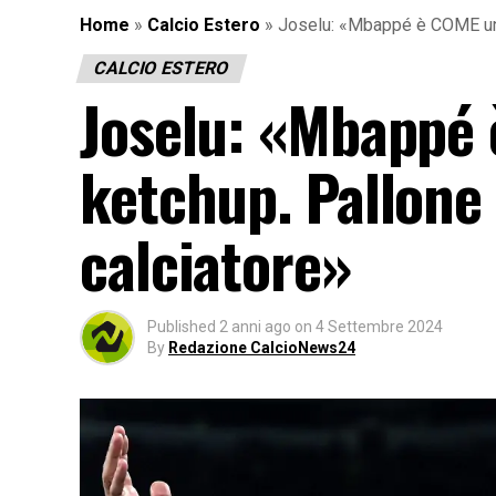
Home
»
Calcio Estero
»
Joselu: «Mbappé è COME una 
CALCIO ESTERO
Joselu: «Mbappé 
ketchup. Pallone
calciatore»
Published
2 anni ago
on
4 Settembre 2024
By
Redazione CalcioNews24