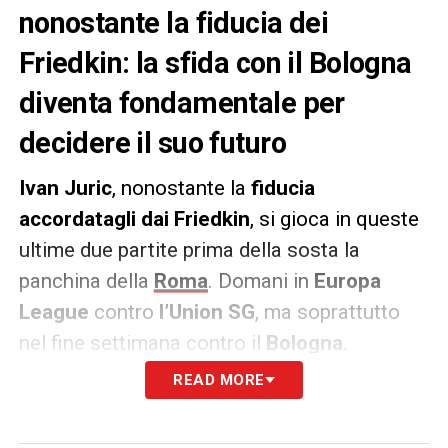
nonostante la fiducia dei
Friedkin: la sfida con il Bologna
diventa fondamentale per
decidere il suo futuro
Ivan Juric
, nonostante la
fiducia
accordatagli dai Friedkin
, si gioca in queste
ultime due partite prima della sosta la
panchina della
Roma
. Domani in
Europa
League
contro
l’Union SG
, ma soprattutto
nel fine settimana contro il
Bologna
.
READ MORE
Come riportato da la Gazzetta dello Sport, in
caso di vittoria contro i rossoblù al tecnico