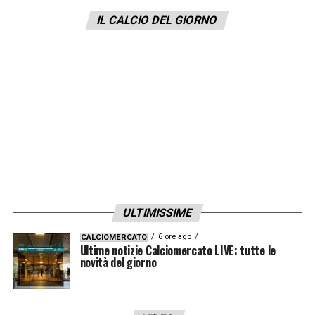
sarà
concessa un’ulteriore fiducia
in vista
IL CALCIO DEL GIORNO
del trittico di sfide
Napoli-Tottenham-
Atalanta
, se invece non dovesse vincere
durante la sosta potrebbe arrivare l’esonero.
Intanto ieri Juric ha concesso una
giornata
di riposo ai giocatori
, una cosa che
non è
piaciuta alla tifoseria
, in aperta
contestazione ormai da mesi.
LA PLAYLIST DELLE NOSTRE TOP NEWS
ULTIMISSIME
6 ore ago
CALCIOMERCATO
Ultime notizie Calciomercato LIVE: tutte le
novità del giorno