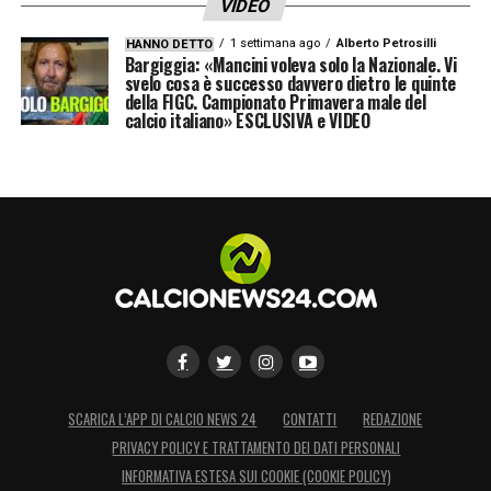
VIDEO
1 settimana ago
Alberto Petrosilli
HANNO DETTO
Bargiggia: «Mancini voleva solo la Nazionale. Vi
svelo cosa è successo davvero dietro le quinte
della FIGC. Campionato Primavera male del
calcio italiano» ESCLUSIVA e VIDEO
SCARICA L’APP DI CALCIO NEWS 24
CONTATTI
REDAZIONE
PRIVACY POLICY E TRATTAMENTO DEI DATI PERSONALI
INFORMATIVA ESTESA SUI COOKIE (COOKIE POLICY)