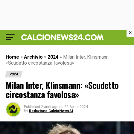
×
Home
»
Archivio
»
2024
»
Milan Inter, Klinsmann:
«Scudetto circostanza favolosa»
2024
Milan Inter, Klinsmann: «Scudetto
circostanza favolosa»
Published
2 anni ago
on
22 Aprile 2024
By
Redazione CalcioNews24