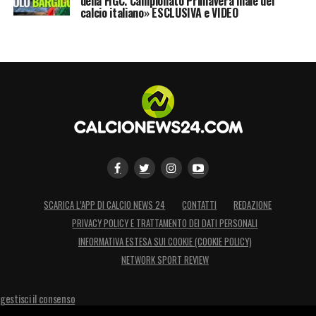
della FIGC. Campionato Primavera male del
calcio italiano» ESCLUSIVA e VIDEO
SCARICA L’APP DI CALCIO NEWS 24
CONTATTI
REDAZIONE
PRIVACY POLICY E TRATTAMENTO DEI DATI PERSONALI
INFORMATIVA ESTESA SUI COOKIE (COOKIE POLICY)
NETWORK SPORT REVIEW
gestisci il consenso