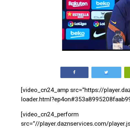
[video_cn24_amp src=”https://player.d
loader.html?ep4on#353a8995208faab99
[video_cn24_perform
src=”//player.daznservices.com/playe