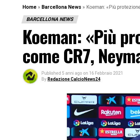
Home
»
Barcellona News
»
Koeman: «Più protezion
BARCELLONA NEWS
Koeman: «Più pro
come CR7, Neyma
Published
5 anni ago
on
16 Febbraio 2021
By
Redazione CalcioNews24