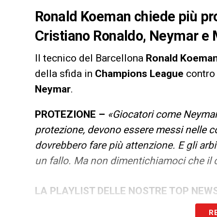
Ronald Koeman chiede più pro
Cristiano Ronaldo, Neymar e 
Il tecnico del Barcellona
Ronald Koema
della sfida in
Champions League
contro 
Neymar
.
PROTEZIONE –
«Giocatori come Neymar,
protezione, devono essere messi nelle condi
dovrebbero fare più attenzione. E gli arbi
un fallo. Ma non dimentichiamoci che il
LA PLAYLIST DELLE NOSTRE TOP NEW
R