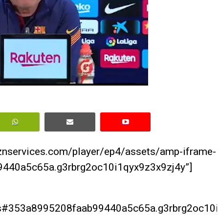
aznservices.com/player/ep4/assets/amp-iframe-
440a5c65a.g3rbrg2oc10i1qyx9z3x9zj4y”]
r.js#353a8995208faab99440a5c65a.g3rbrg2oc10i