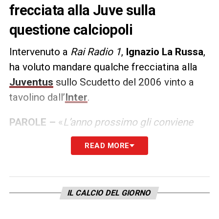
frecciata alla Juve sulla
questione calciopoli
Intervenuto a
Rai Radio 1
,
Ignazio La Russa
,
ha voluto mandare qualche frecciatina alla
Juventus
sullo Scudetto del 2006 vinto a
tavolino dall’
Inter
.
PAROLE –
«
L’anno prossimo gli conviene
abolire due partite l’anno. Scudetto del
READ MORE
2006? Quello mi fa godere, quanto mi fa
godere. E’ lo scudetto che ci inorgoglisce di
più perché sancisce che noi eravamo gli
IL CALCIO DEL GIORNO
unici di quelli in testa a non aver imbrogliato.
Quello che mi piace di più è Dybala, per lui