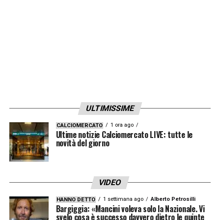
farei pazzie, mi piace tantissimo. Andrebbe
bene anche se giocasse la metà delle
partite
.
La Meloni dell’Inter?
Direi fuori dal
campo Marotta, in campo Lautaro e in
panchina Inzaghi. Per fare una Meloni ci
vogliono tre persone
».
ULTIMISSIME
LA PLAYLIST DELLE NOSTRE TOP NEWS
1 ora ago
CALCIOMERCATO
Ultime notizie Calciomercato LIVE: tutte le
novità del giorno
VIDEO
1 settimana ago
Alberto Petrosilli
HANNO DETTO
Bargiggia: «Mancini voleva solo la Nazionale. Vi
svelo cosa è successo davvero dietro le quinte