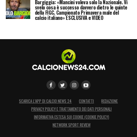
Bargiggia: «Mancini voleva solo la Nazionale. Vi
finale sul suo, ennesimo, ritorno al Milan,
svelo cosa è successo davvero dietro le quinte
della FIGC. Campionato Primavera male del
sotto una nuova veste:
«Tornare qui è una
calcio italiano» ESCLUSIVA e VIDEO
grande emozione. Sono alla mia sesta
presentazione, ho ricoperto tutti i ruoli
praticamente. Ciò spiega il mio legame con
questi colori».
LA PLAYLIST DELLE NOSTRE TOP NEWS
SCARICA L’APP DI CALCIO NEWS 24
CONTATTI
REDAZIONE
PRIVACY POLICY E TRATTAMENTO DEI DATI PERSONALI
INFORMATIVA ESTESA SUI COOKIE (COOKIE POLICY)
NETWORK SPORT REVIEW