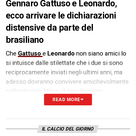
Gennaro Gattuso e Leonardo,
ecco arrivare le dichiarazioni
distensive da parte del
brasiliano
Che
Gattuso
e
Leonardo
non siano amici lo
si intuisce dalle stilettate che i due si sono
reciprocamente inviati negli ultimi anni, ma
adesso dovranno convivere amichevolmente
nell’ambiente Milan. Il neo dirigente
rossonero ha parlato anche di Ringhio ai
READ MORE
microfoni di
Milan Tv,
nell’intervista esclusiva
concessa poco fa:
«Ci conosciamo da tanti
anni ed i contatti, tra di noi, sono continui.
IL CALCIO DEL GIORNO