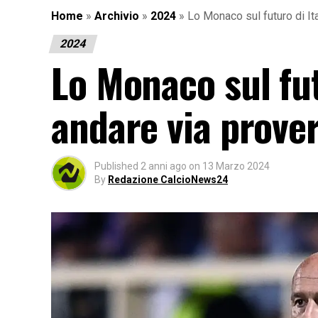
Home
»
Archivio
»
2024
»
Lo Monaco sul futuro di It
2024
Lo Monaco sul fut
andare via prover
Published
2 anni ago
on
13 Marzo 2024
By
Redazione CalcioNews24