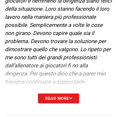
giocatori e nemmeno la dirigenza siano felici
della situazione. Loro stanno facendo il loro
lavoro nella maniera più professionale
possibile. Semplicemente a volte le cose
non girano. Devono capire quale sia il
problema. Devono trovare la soluzione per
dimostrare quello che valgono. Lo ripeto per
me sono tutti dei grandi professionisti:
dall’allenatore ai giocatori fi no alla
dirigenza. Per questo dico che a parer mio
bisogna continuare a supportarli
».
CONTESTAZIONE DEI TIFOSI
– «
È normale
READ MORE
che i tifosi vogliono i risultati perché il Milan
è una delle squadre più titolate al mondo e