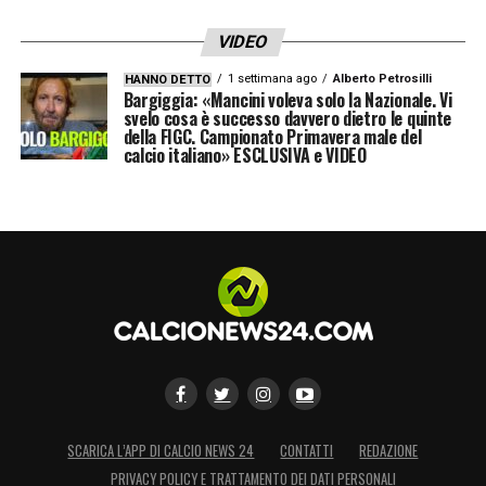
VIDEO
1 settimana ago
Alberto Petrosilli
HANNO DETTO
Bargiggia: «Mancini voleva solo la Nazionale. Vi
svelo cosa è successo davvero dietro le quinte
della FIGC. Campionato Primavera male del
calcio italiano» ESCLUSIVA e VIDEO
SCARICA L’APP DI CALCIO NEWS 24
CONTATTI
REDAZIONE
PRIVACY POLICY E TRATTAMENTO DEI DATI PERSONALI