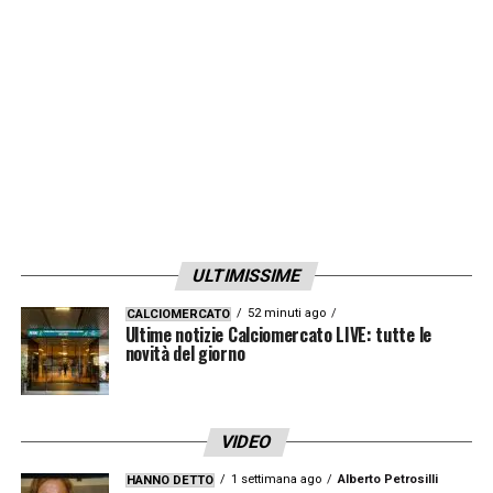
contento per loro. Lukaku? Abbiamo giocato
sei mesi a Manchester, ci siamo trovati
molto bene e sono sicuro che ci riusciremo
anche qui. L’ho trovato più forte all’Inter».
LA PLAYLIST DELLE NOSTRE TOP NEWS
ULTIMISSIME
52 minuti ago
CALCIOMERCATO
Ultime notizie Calciomercato LIVE: tutte le
novità del giorno
VIDEO
1 settimana ago
Alberto Petrosilli
HANNO DETTO