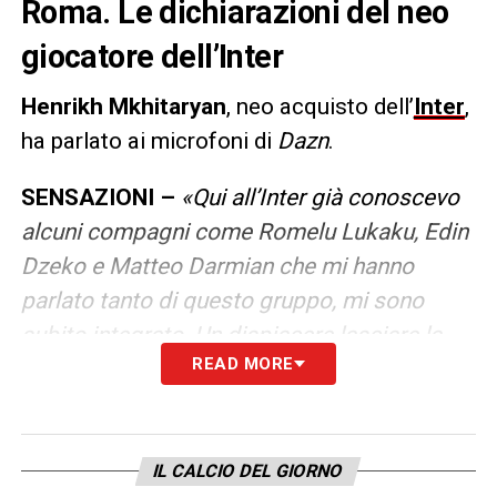
Roma. Le dichiarazioni del neo
giocatore dell’Inter
Henrikh Mkhitaryan
, neo acquisto dell’
Inter
,
ha parlato ai microfoni di
Dazn
.
SENSAZIONI –
«Qui all’Inter già conoscevo
alcuni compagni come Romelu Lukaku, Edin
Dzeko e Matteo Darmian che mi hanno
parlato tanto di questo gruppo, mi sono
subito integrato. Un dispiacere lasciare la
READ MORE
Roma
ma a 33 anni ho voluto provare
un’altra esperienza e voglio ancora vincere.
Sia Mourinho che la Roma hanno cercato di
trattenermi, ora hanno preso Dybala e sono
IL CALCIO DEL GIORNO