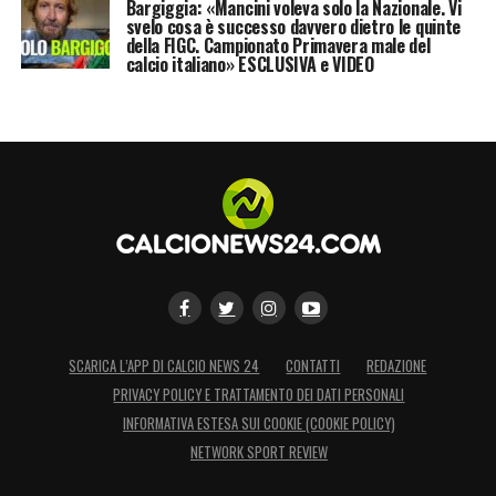
Bargiggia: «Mancini voleva solo la Nazionale. Vi
svelo cosa è successo davvero dietro le quinte
della FIGC. Campionato Primavera male del
calcio italiano» ESCLUSIVA e VIDEO
SCARICA L’APP DI CALCIO NEWS 24
CONTATTI
REDAZIONE
PRIVACY POLICY E TRATTAMENTO DEI DATI PERSONALI
INFORMATIVA ESTESA SUI COOKIE (COOKIE POLICY)
NETWORK SPORT REVIEW