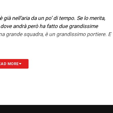
 già nell’aria da un po’ di tempo. Se lo merita,
e dove andrà però ha fatto due grandissime
una grande squadra, è un grandissimo portiere. E
.
EAD MORE
ente per un giocatore che ha quel tipo di
rattutto perché abbiamo vinto un Europeo 3 anni
he il mister ha fatto le scelte migliori. Faremo
 lo ringrazio tutti i giorni. Vedremo cosa farà a