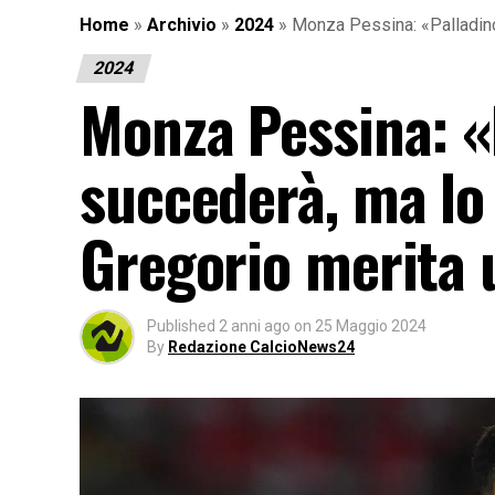
Home
»
Archivio
»
2024
»
Monza Pessina: «Palladino
2024
Monza Pessina: «
succederà, ma lo
Gregorio merita 
Published
2 anni ago
on
25 Maggio 2024
By
Redazione CalcioNews24