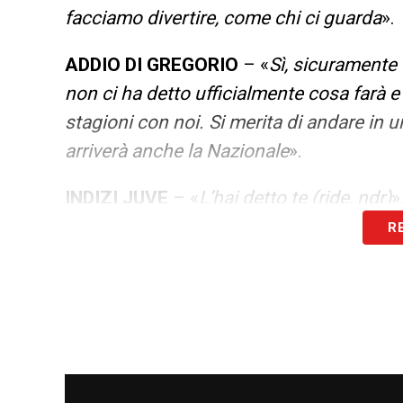
facciamo divertire, come chi ci guarda
».
ADDIO DI GREGORIO
– «
Sì, sicuramente è
non ci ha detto ufficialmente cosa farà 
stagioni con noi. Si merita di andare in 
arriverà anche la Nazionale
».
INDIZI JUVE
– «
L’hai detto te (ride, ndr)
»
R
MANCATA CONVOCAZIONE
– «
Sicuram
aspirazione è ovvio rimanerci male, sop
fa. Ci sono rimasto male ma sono sicuro c
un grande europeo, tiferò anche io
».
HA RINGRAZIATO PALLADINO
– «
Sì, io