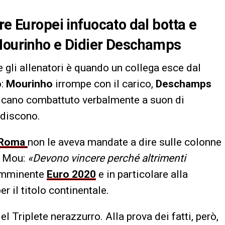
re Europei infuocato dal botta e
 Mourinho e Didier Deschamps
e gli allenatori è quando un collega esce dal
o:
Mourinho
irrompe con il carico,
Deschamps
sticano combattuto verbalmente a suon di
idiscono.
Roma
non le aveva mandate a dire sulle colonne
e Mou:
«Devono vincere perché altrimenti
’imminente
Euro 2020
e in particolare alla
per il titolo continentale.
el Triplete nerazzurro. Alla prova dei fatti, però,