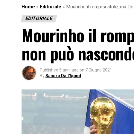
Home
»
Editoriale
»
Mourinho il rompiscatole, ma D
EDITORIALE
Mourinho il rom
non può nascond
Published
5 anni ago
on
7 Giugno 2021
By
Sandro Dall'Agnol