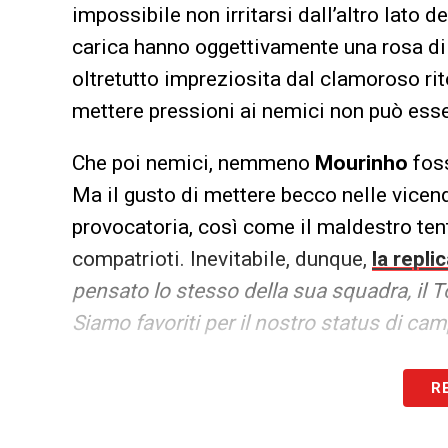
impossibile non irritarsi dall’altro lato 
carica hanno oggettivamente una rosa di q
oltretutto impreziosita dal clamoroso ri
mettere pressioni ai nemici non può esse
Che poi nemici, nemmeno
Mourinho
fos
Ma il gusto di mettere becco nelle vicend
provocatoria, così come il maldestro tent
compatrioti. Inevitabile, dunque,
la repl
pensato lo stesso della sua squadra, il
Siamo favoriti per il nostro status di c
Forzata probabilmente ma, d’altronde, chi 
R
nascondersi, qualsiasi risultato della s
meno alla finale verrebbe etichettato da 