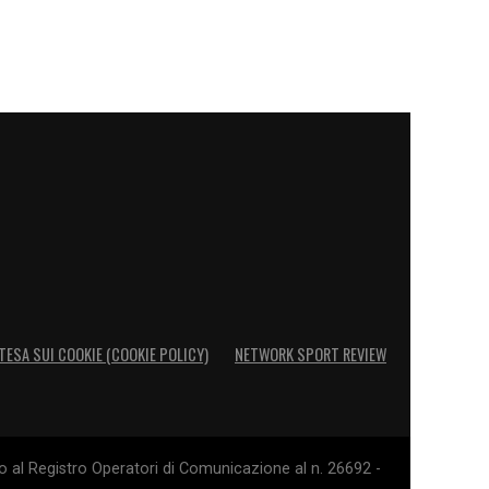
TESA SUI COOKIE (COOKIE POLICY)
NETWORK SPORT REVIEW
o al Registro Operatori di Comunicazione al n. 26692 -