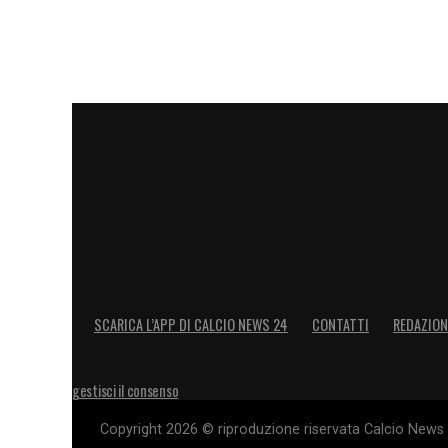
ma da guidatore esperto ancor di più sa
competizione può produrre l’effetto bucci
brividi, con
Portogallo
e
Germania
, non
in circolazione.
LA PLAYLIST DELLE NOSTRE TOP NEW
SCARICA L’APP DI CALCIO NEWS 24
CONTATTI
REDAZION
gestisci il consenso
Copyright 2026 © riproduzione riservata Calcio News 2