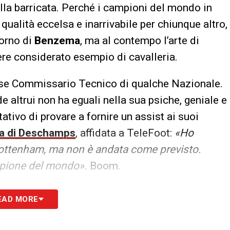
della barricata. Perché i campioni del mondo in
ualità eccelsa e inarrivabile per chiunque altro,
torno di
Benzema
, ma al contempo l’arte di
re considerato esempio di cavalleria.
se Commissario Tecnico di qualche Nazionale.
e altrui non ha eguali nella sua psiche, geniale e
ativo di provare a fornire un assist ai suoi
ica di Deschamps
, affidata a TeleFoot:
«Ho
 Tottenham, ma non è andata come previsto.
ampione del mondo».
Boom.
la fa l’aspetti. Il CT francese non può però
EAD MORE
ua squadra che non preveda l’accesso quanto
tutto il mondo in maniera negativa. Didì lo sa,