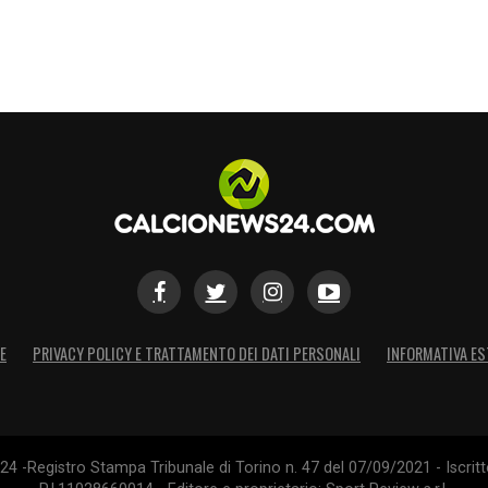
 che un approccio mentalmente errato alla
a di banana. Anche perché il girone iniziale da
 lo permette. Nemmeno alla Nazionale più forte
S
E
PRIVACY POLICY E TRATTAMENTO DEI DATI PERSONALI
INFORMATIVA ES
4 -Registro Stampa Tribunale di Torino n. 47 del 07/09/2021 - Iscritt