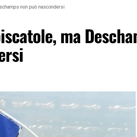
eschamps non può nascondersi
piscatole, ma Desch
ersi