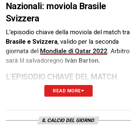
Nazionali: moviola Brasile
Svizzera
L’episodio chiave della moviola del match tra
Brasile e Svizzera
, valido per la seconda
giornata del
Mondiale di Qatar 2022
. Arbitro
sarà lil salvadoregno
Ivàn Barton.
L’EPISODIO CHIAVE DEL MATCH
66′ –
Vinicius segna la rete del momentaneo
READ MORE
1-0, ma l’arbitro viene richiamato dal VAR per
un fuorigioco precedente di Richarlison. Il
direttore di gara annulla quindi la rete per
IL CALCIO DEL GIORNO
offside.