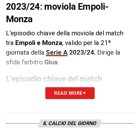
2023/24: moviola Empoli-
Monza
L’episodio chiave della moviola del match
tra
Empoli e Monza
, valido per la 21ª
giornata della
Serie A
2023/24.
Dirige la
sfida l’arbitro
Giua
.
L’episodio chiave del match
75′ –
L’arbitro Giua consulta il Var dopo il
READ MORE
terzo gol dell’Empoli di Zurkowski per un
possibile fuorigioco. Dopo qualche secondo
il check termina e il direttore di gara
IL CALCIO DEL GIORNO
convalida la rete.