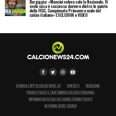
Bargiggia: «Mancini voleva solo la Nazionale. Vi
svelo cosa è successo davvero dietro le quinte
della FIGC. Campionato Primavera male del
calcio italiano» ESCLUSIVA e VIDEO
SCARICA L’APP DI CALCIO NEWS 24
CONTATTI
REDAZIONE
PRIVACY POLICY E TRATTAMENTO DEI DATI PERSONALI
INFORMATIVA ESTESA SUI COOKIE (COOKIE POLICY)
NETWORK SPORT REVIEW