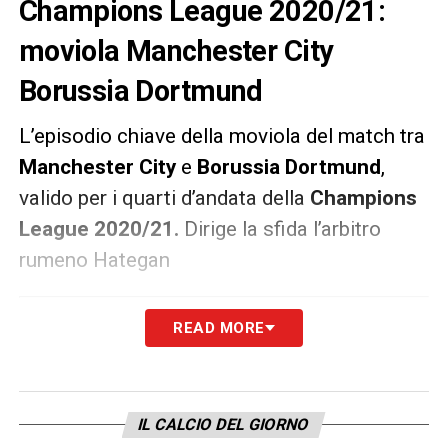
Champions League 2020/21:
moviola Manchester City
Borussia Dortmund
L’episodio chiave della moviola del match tra
Manchester City
e
Borussia Dortmund
,
valido per i quarti d’andata della
Champions
League
2020/21
.
Dirige la sfida l’arbitro
rumeno Hategan
L’EPISODIO CHIAVE DEL MATCH
READ MORE
37′ Gol annullato al Borussia – Bellingham
ruba il tempo a Ederson anticipando il suo
IL CALCIO DEL GIORNO
rinvio, ma l’arbitro fischia fallo per gioco