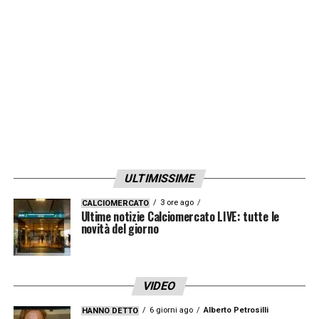
pericoloso e ammonisce l’inglese. Dubbi
sulla decisione dell’arbitro.
LA PLAYLIST DELLE NOSTRE TOP NEWS
ULTIMISSIME
3 ore ago
CALCIOMERCATO
Ultime notizie Calciomercato LIVE: tutte le
novità del giorno
VIDEO
6 giorni ago
Alberto Petrosilli
HANNO DETTO