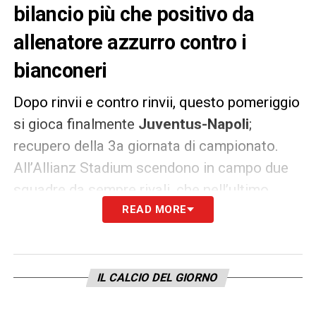
bilancio più che positivo da
allenatore azzurro contro i
bianconeri
Dopo rinvii e contro rinvii, questo pomeriggio
si gioca finalmente
Juventus-Napoli
;
recupero della 3a giornata di campionato.
All’Allianz Stadium scendono in campo due
squadre da sempre rivali, che nell’ultimo
anno si sono anche giocate due trofei: la
READ MORE
Coppa Italia e la Supercoppa italiana. E in
ottica scontro diretto,
Gennaro Gattuso
sa
bene come battere i bianconeri.
IL CALCIO DEL GIORNO
Da allenatore azzurro infatti, come riporta il