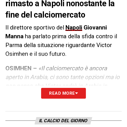
rimasto a Napoli nonostante la
fine del calciomercato
Il direttore sportivo del
Napoli
Giovanni
Manna
ha parlato prima della sfida contro il
Parma della situazione riguardante Victor
Osimhen e il suo futuro.
OSIMHEN –
«Il calciomercato è ancora
aperto in Arabia, ci sono tante opzioni ma io
non penso che Victor andrà in Arabia in
READ MORE
questa sessione di calciomercato. La
situazione è molto chiara, fin dalla fine della
scorsa stagione. Victor ha espresso
l’assoluta volontà di non stare a Napoli, di
IL CALCIO DEL GIORNO