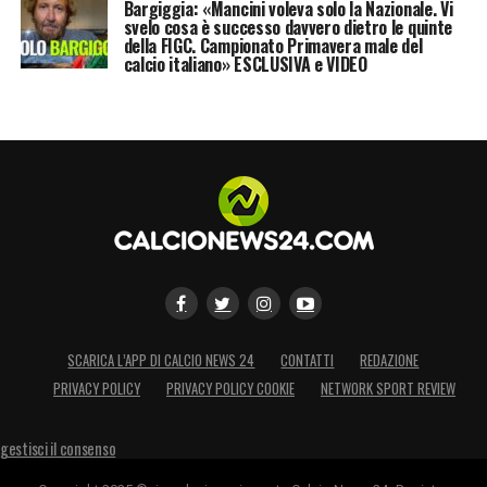
Bargiggia: «Mancini voleva solo la Nazionale. Vi
svelo cosa è successo davvero dietro le quinte
della FIGC. Campionato Primavera male del
calcio italiano» ESCLUSIVA e VIDEO
SCARICA L’APP DI CALCIO NEWS 24
CONTATTI
REDAZIONE
PRIVACY POLICY
PRIVACY POLICY COOKIE
NETWORK SPORT REVIEW
gestisci il consenso