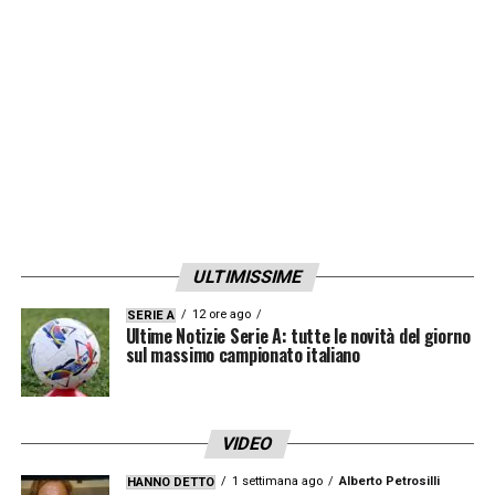
Champions League può essere staccato.
Prestazione quasi perfetta contro gli
emiliani, con un Indice di Efficienza Tecnica
del 98%. Domenica al “Maradona” Insigne
non si è fatto mancare niente: completati
con successo il 75% dei passaggi tentati ad
alto coefficiente di difficoltà e nessuna palla
persa negli 1 contro 1 offensivi.
ULTIMISSIME
12 ore ago
SERIE A
Ultime Notizie Serie A: tutte le novità del giorno
sul massimo campionato italiano
VIDEO
1 settimana ago
Alberto Petrosilli
HANNO DETTO