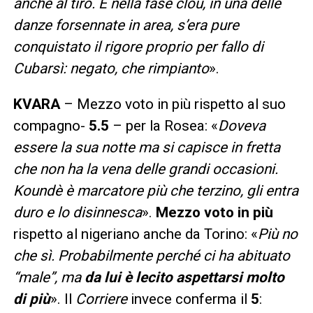
anche al tiro. E nella fase clou, in una delle
danze forsennate in area, s’era pure
conquistato il rigore proprio per fallo di
Cubarsì: negato, che rimpianto
».
KVARA
– Mezzo voto in più rispetto al suo
compagno-
5.5
– per la Rosea: «
Doveva
essere la sua notte ma si capisce in fretta
che non ha la vena delle grandi occasioni.
Koundè è marcatore più che terzino, gli entra
duro e lo disinnesca
».
Mezzo voto in più
rispetto al nigeriano anche da Torino: «
Più no
che sì. Probabilmente perché ci ha abituato
“male”, ma
da lui è lecito aspettarsi molto
di più
». Il
Corriere
invece conferma il
5
: