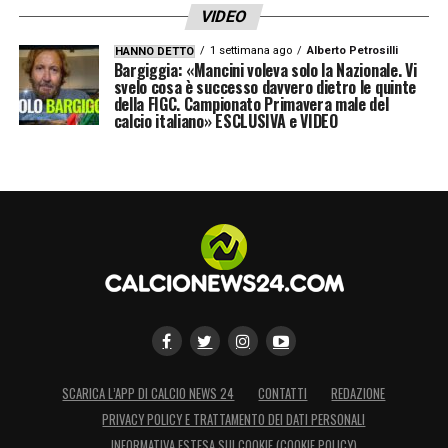
VIDEO
1 settimana ago
Alberto Petrosilli
HANNO DETTO
Bargiggia: «Mancini voleva solo la Nazionale. Vi
svelo cosa è successo davvero dietro le quinte
della FIGC. Campionato Primavera male del
calcio italiano» ESCLUSIVA e VIDEO
SCARICA L’APP DI CALCIO NEWS 24
CONTATTI
REDAZIONE
PRIVACY POLICY E TRATTAMENTO DEI DATI PERSONALI
INFORMATIVA ESTESA SUI COOKIE (COOKIE POLICY)