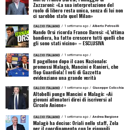
Zazzaroni: «La sua interpretazione del
ruolo di libero resta unica, senza di lui non
ci sarebbe stato quel Milan»
1 settimana ago
Alberto Petrosilli
CALCIO ITALIANO
Nando Orsi ricorda Franco Baresi: «L’ultima
bandiera, ha fatto crescere tutti quelli che
gli sono stati vicino» – ESCLUSIVA
1 settimana ago
CALCIO ITALIANO
Il pagellone dopo il caos Nazionale:
promossi Malagò, Mancini e Ranieri, che
flop Guardiola! I voti di Gazzetta
evidenziano una grande verità
1 settimana ago
Giuseppe Colicchia
CALCIO ITALIANO
Altobelli punge Mancini e Malagò: «Ai
giovani allenatori direi di iscriversi al
Circolo Aniene»
1 settimana ago
Andrea Bargione
CALCIO ITALIANO
Malagò ha deciso: Oriali nello staff, Zola
per il coordinamento con le giovanili