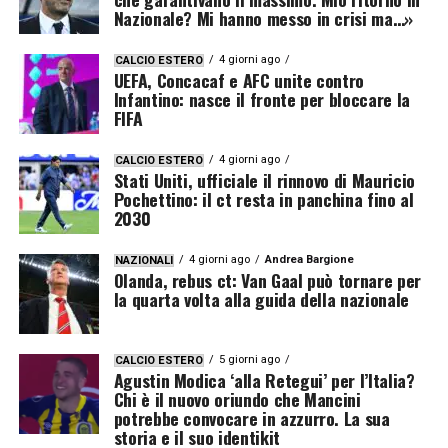
Nazionale? Mi hanno messo in crisi ma…»
4 giorni ago
CALCIO ESTERO
UEFA, Concacaf e AFC unite contro
Infantino: nasce il fronte per bloccare la
FIFA
4 giorni ago
CALCIO ESTERO
Stati Uniti, ufficiale il rinnovo di Mauricio
Pochettino: il ct resta in panchina fino al
2030
4 giorni ago
Andrea Bargione
NAZIONALI
Olanda, rebus ct: Van Gaal può tornare per
la quarta volta alla guida della nazionale
5 giorni ago
CALCIO ESTERO
Agustin Modica ‘alla Retegui’ per l’Italia?
Chi è il nuovo oriundo che Mancini
potrebbe convocare in azzurro. La sua
storia e il suo identikit