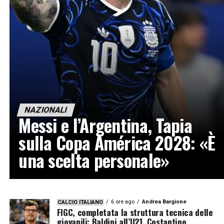
NAZIONALI
Messi e l’Argentina, Tapia
sulla Copa América 2028: «È
una scelta personale»
6 ore ago
Andrea Bargione
CALCIO ITALIANO
FIGC, completata la struttura tecnica delle
giovanili: Baldini all’U21, Costantino