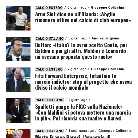
5 giorni ago
Giuseppe Colicchia
CALCIO ESTERO
Arne Slot dice no all’Olanda: «Voglio
rimanere attivo nel calcio di club europeo»
6 giorni ago
Andrea Bargione
CALCIO ITALIANO
Buffon: «Italia? Io avrei scelto Conte, poi
Baldini e poi gli altri. Maldini e Leonardo
mi avevano proposto questo ruolo»
7 giorni ago
Giuseppe Colicchia
CALCIO ESTERO
Fifa Forward Enterprise, Infantino fa
marcia indietro: stop al progetto che aveva
diviso il calcio mondiale
7 giorni ago
CALCIO ITALIANO
Spalletti punge la FIGC sulla Nazionale:
«Con Maldini si poteva mettere una marcia
in più». Poi ricorda sua madre e Baresi
1 settimana ago
Giuseppe Colicchia
CALCIO ITALIANO
Morte Franco Baresi, l’omaggio di