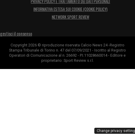
PRIVACY POLICY E TRATTAMENTO DEI DATI PERSONALI
INFORMATIVA ESTESA SUI COOKIE (COOKIE POLICY)
NETWORK SPORT REVIEW
gestisci il consenso
Copyright 2026 © riproduzione riservata Calcio News 24 -Registro
Stampa Tribunale di Torino n. 47 del 07/09/2021 - Iscritto al Registro
Operatori di Comunicazione al n. 26692 - P.I.11028660014 - Editore e
proprietario: Sport Review s.r.l.
Change privacy settin