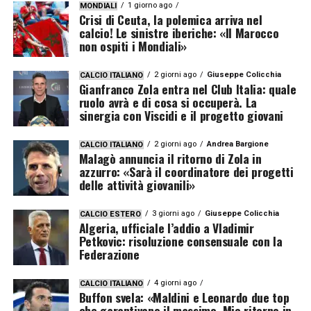
1 giorno ago
MONDIALI
Crisi di Ceuta, la polemica arriva nel
calcio! Le sinistre iberiche: «Il Marocco
non ospiti i Mondiali»
2 giorni ago
Giuseppe Colicchia
CALCIO ITALIANO
Gianfranco Zola entra nel Club Italia: quale
ruolo avrà e di cosa si occuperà. La
sinergia con Viscidi e il progetto giovani
2 giorni ago
Andrea Bargione
CALCIO ITALIANO
Malagò annuncia il ritorno di Zola in
azzurro: «Sarà il coordinatore dei progetti
delle attività giovanili»
3 giorni ago
Giuseppe Colicchia
CALCIO ESTERO
Algeria, ufficiale l’addio a Vladimir
Petkovic: risoluzione consensuale con la
Federazione
4 giorni ago
CALCIO ITALIANO
Buffon svela: «Maldini e Leonardo due top
che garantivano il massimo. Mio ritorno in