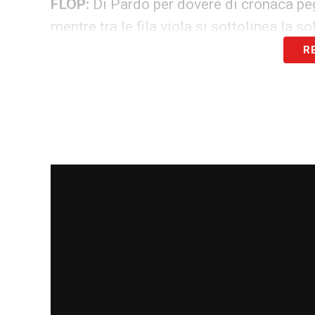
FLOP:
Di Pardo per dovere di cronaca pegg
mentre tra le fila viola si sottolinea la s
R
LA PLAYLIST DELLE NOSTRE TOP NEW