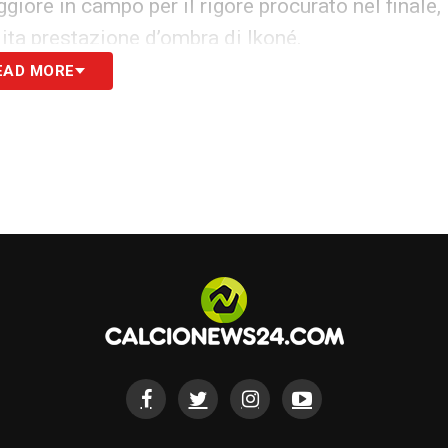
iore in campo per il rigore procurato nel finale,
olita prestazione d’ombra di Ikoné.
EAD MORE
S