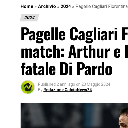
Home
»
Archivio
»
2024
»
Pagelle Cagliari Fiorentin
2024
Pagelle Cagliari 
match: Arthur e 
fatale Di Pardo
Published
2 anni ago
on
23 Maggio 2024
By
Redazione CalcioNews24