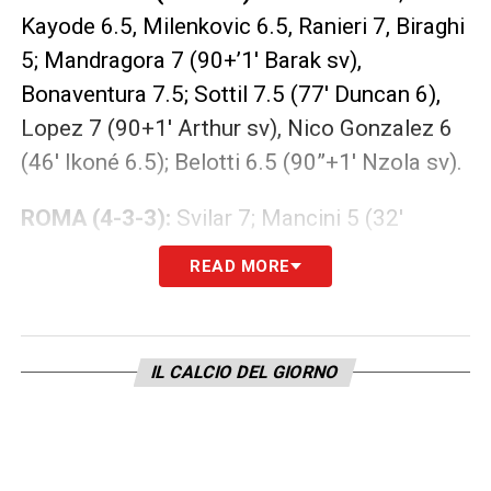
Kayode 6.5, Milenkovic 6.5, Ranieri 7, Biraghi
5; Mandragora 7 (90+’1′ Barak sv),
Bonaventura 7.5; Sottil 7.5 (77′ Duncan 6),
Lopez 7 (90+1′ Arthur sv), Nico Gonzalez 6
(46′ Ikoné 6.5); Belotti 6.5 (90”+1′ Nzola sv).
ROMA (4-3-3):
Svilar 7; Mancini 5 (32′
Huijsen 5.5), Llorente 7, Ndicka 5.5, Angelino
READ MORE
6.5 (79′ Spinazzola sv); Cristante 5.5,
Paredes 6 (79′ Pellegrini sv), Aouar 6.5;
Dybala 7 (73′ Baldanzi 6), Lukaku 5.5, El
IL CALCIO DEL GIORNO
Shaarawy 5.5 (73′ Zalewski 6).
LA PLAYLIST DELLE NOSTRE TOP NEWS