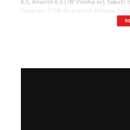
6,5, Amorim 6,5 (78′ Vitinha sv), Sabelli 
Colombo 7 (78′ Ekuban sv), Ekhator 7 (65′
R
LA PLAYLIST DELLE NOSTRE TOP NEW