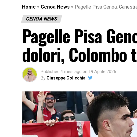
Home
»
Genoa News
»
Pagelle Pisa Genoa: Canestrel
GENOA NEWS
Pagelle Pisa Geno
dolori, Colombo 
Published
4 mesi ago
on
19 Aprile 2026
By
Giuseppe Colicchia