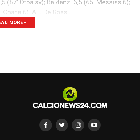
5,5 (87′ Otoa sv); Baldanzi 6,5 (65′ Messias 6);
 Onana 6). All. De Rossi.
EAD MORE
S