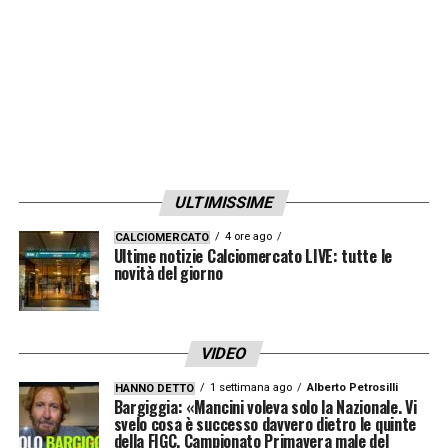
Materiali: 40% pelle sintetica 30% gomma 20%
poliestere 10% cotone
Prodotto importato
https://twitter.com/ContraAtaque_/status/
LA PLAYLIST DELLE NOSTRE TOP NEWS
ULTIMISSIME
4 ore ago
CALCIOMERCATO
Ultime notizie Calciomercato LIVE: tutte le
novità del giorno
VIDEO
1 settimana ago
Alberto Petrosilli
HANNO DETTO
Bargiggia: «Mancini voleva solo la Nazionale. Vi
svelo cosa è successo davvero dietro le quinte
della FIGC. Campionato Primavera male del