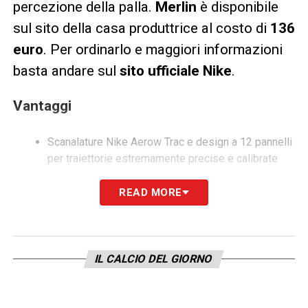
percezione della palla.
Merlin
è disponibile
sul sito della casa produttrice al costo di
136
euro
. Per ordinarlo e maggiori informazioni
basta andare sul
sito ufficiale Nike
.
Vantaggi
Scanalature Nike Aerow Trac e design a 12 pannelli
per traiettorie estremamente precise e calibrate
Rivestimento testurizzato per tocco e sensibilità
READ MORE
eccezionali
Grafica ad alto contrasto per seguire facilmente la
traiettoria
IL CALCIO DEL GIORNO
Dettagli prodotto
Cuciture e forma garantite per due anni