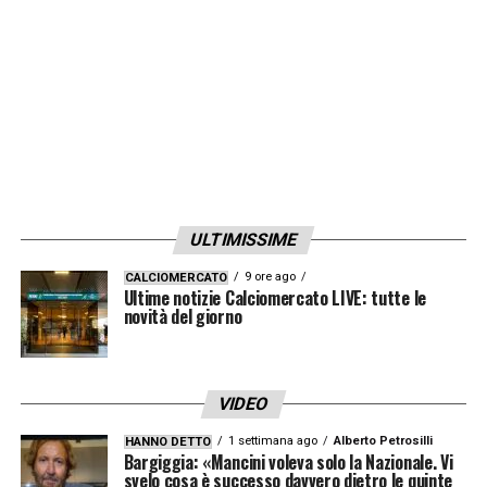
e 9 assist, collezionati fra campionato e
Coppa Italia durante queste tre stagioni,
Adrian continua il suo viaggio con i nostri
colori, confermandosi una “Eccellenza –
Made in Parma”. Ed è a Parma che sta
raccogliendo grandi soddisfazioni dentro e
fuori dal campo, dimostrando le sue
ULTIMISSIME
straordinarie qualità tecniche e umane».
9 ore ago
CALCIOMERCATO
Ultime notizie Calciomercato LIVE: tutte le
LA PLAYLIST DELLE NOSTRE TOP NEWS
novità del giorno
VIDEO
1 settimana ago
Alberto Petrosilli
HANNO DETTO
Bargiggia: «Mancini voleva solo la Nazionale. Vi
svelo cosa è successo davvero dietro le quinte