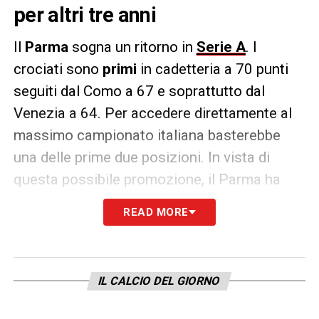
per altri tre anni
Il
Parma
sogna un ritorno in
Serie A
. I
crociati sono
primi
in cadetteria a 70 punti
seguiti dal Como a 67 e soprattutto dal
Venezia a 64. Per accedere direttamente al
massimo campionato italiana basterebbe
una delle prime due posizioni. In vista di
questa possibile promozione, il Parma ha
rinnovato il contratto di uno dei suoi migliori
READ MORE
giocatori ovvero Adrian
Bernabé
.
COMUNICATO –
«Il Parma Calcio annuncia
che Adrian Bernabé ha rinnovato il contratto
IL CALCIO DEL GIORNO
fino al 30.06.2027. Con 83 presenze, 13 gol