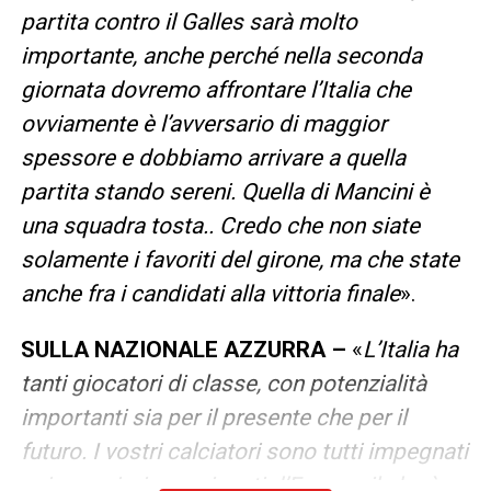
partita contro il Galles sarà molto
importante, anche perché nella seconda
giornata dovremo affrontare l’Italia che
ovviamente è l’avversario di maggior
spessore e dobbiamo arrivare a quella
partita stando sereni. Quella di Mancini è
una squadra tosta.. Credo che non siate
solamente i favoriti del girone, ma che state
anche fra i candidati alla vittoria finale
».
SULLA NAZIONALE AZZURRA –
«
L’Italia ha
tanti giocatori di classe, con potenzialità
importanti sia per il presente che per il
futuro. I vostri calciatori sono tutti impegnati
nei maggiori campionati d’Europa, il che è un