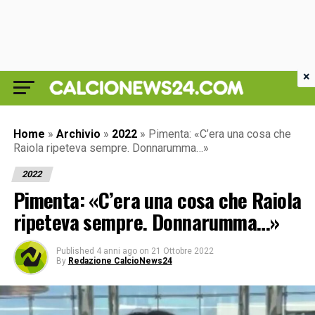
×
Home
»
Archivio
»
2022
»
Pimenta: «C’era una cosa che
Raiola ripeteva sempre. Donnarumma…»
2022
Pimenta: «C’era una cosa che Raiola
ripeteva sempre. Donnarumma…»
Published
4 anni ago
on
21 Ottobre 2022
By
Redazione CalcioNews24