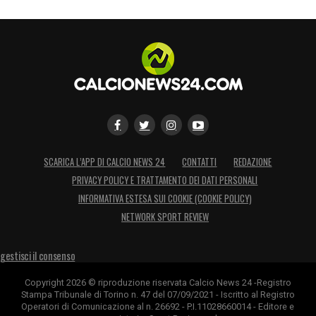
SCARICA L’APP DI CALCIO NEWS 24
CONTATTI
REDAZIONE
PRIVACY POLICY E TRATTAMENTO DEI DATI PERSONALI
INFORMATIVA ESTESA SUI COOKIE (COOKIE POLICY)
NETWORK SPORT REVIEW
gestisci il consenso
Copyright 2026 © riproduzione riservata Calcio News 24 -Registro
Stampa Tribunale di Torino n. 47 del 07/09/2021 - Iscritto al Registro
Operatori di Comunicazione al n. 26692 - P.I.11028660014 - Editore e