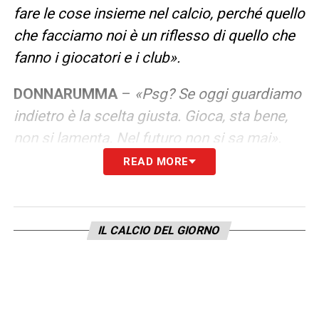
fare le cose insieme nel calcio, perché quello
che facciamo noi è un riflesso di quello che
fanno i giocatori e i club».
DONNARUMMA
–
«Psg? Se oggi guardiamo
indietro è la scelta giusta. Gioca, sta bene,
non si lamenta. Nel futuro non si sa mai».
READ MORE
CONTINUA SU JUVENTUSNEWS24
LA PLAYLIST DELLE NOSTRE TOP NEWS
IL CALCIO DEL GIORNO