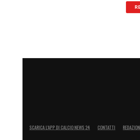
Nottingham Forest-Newcastle 1-3
(21′ 
R
Barnes)
Tottenham-Ipswich Town 1-2
(31′ Szmodi
Chelsea-Arsenal 1-1
(60′ Gabriel Martin
LA PLAYLIST DELLE NOSTRE TOP NEW
SCARICA L’APP DI CALCIO NEWS 24
CONTATTI
REDAZION