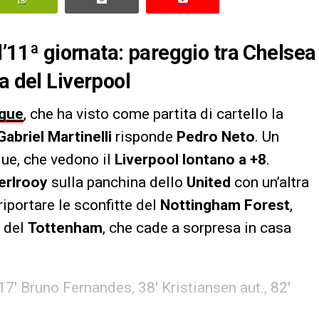
ll’11ª giornata: pareggio tra Chelsea
a del Liverpool
ague
, che ha visto come partita di cartello la
Gabriel Martinelli
risponde
Pedro Neto
. Un
due, che vedono il
Liverpool lontano a +8
.
erlrooy
sulla panchina dello
United
con un’altra
 riportare le sconfitte del
Nottingham Forest
,
e del
Tottenham
, che cade a sorpresa in casa
17′ Bruno Fernandes, 38′ Kristiansen aut., 82′