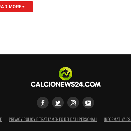
Dos Santos [NF], 54′ Isak, 72′ Joelinton, 83′
EAD MORE
cs [I], 43′ Delap [I], 69′ Bentancur)
elli, 70′ Pedro Neto)
S
E
PRIVACY POLICY E TRATTAMENTO DEI DATI PERSONALI
INFORMATIVA ES