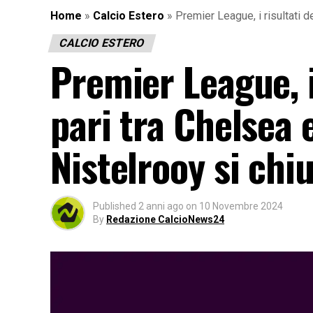
Home
»
Calcio Estero
»
Premier League, i risultati de
CALCIO ESTERO
Premier League, i 
pari tra Chelsea e
Nistelrooy si chiu
Published
2 anni ago
on
10 Novembre 2024
By
Redazione CalcioNews24