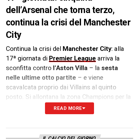
dell’Arsenal che torna terzo,
continua la crisi del Manchester
City
Continua la crisi del
Manchester City
: alla
17ª giornata di
Premier League
arriva la
sconfitta contro
l’Aston Villa
– la
sesta
nelle ultime otto partite
– e viene
scavalcata proprio dai Villains al quinto
posto. Si allontana la zona Champions per la
squadra di Guardiola visto che là davanti
READ MORE
vincono sia
Arsenal
– 5-1 sul Crystal Palace
– e
Nottingham Forest
– 2-0 in casa del
Brentford. Domani toccherà a
Chelsea
– in
IL CALCIO DEL GIORNO