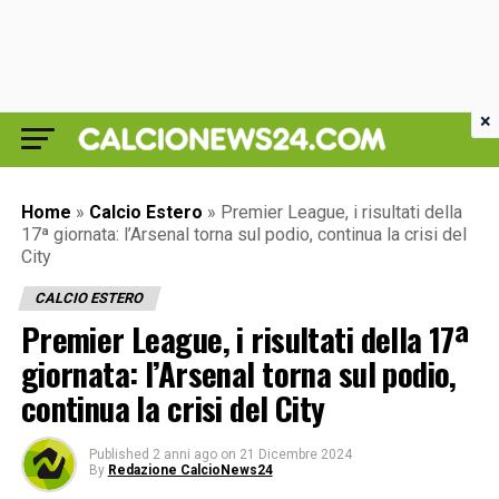
×
Home
»
Calcio Estero
»
Premier League, i risultati della
17ª giornata: l’Arsenal torna sul podio, continua la crisi del
City
CALCIO ESTERO
Premier League, i risultati della 17ª
giornata: l’Arsenal torna sul podio,
continua la crisi del City
Published
2 anni ago
on
21 Dicembre 2024
By
Redazione CalcioNews24