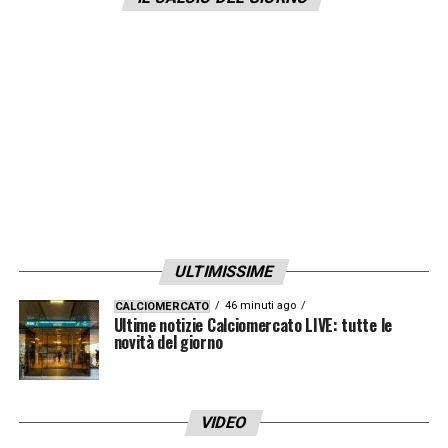
casa dell’Everton – e
Liverpool
, ospite del
Tottenham, cercare di ampliare il distacco in
classifica.
Aston Villa-Manchester City 2-1
(16′ Duran,
65′ Rogers, 90’+3′ Foden)
West Ham-Brighton 1-1
(51′ Wieffer, 58′
Kudus [W])
Ipswich Town 0-4
(1′ Isak, 32′ Murphy,
ULTIMISSIME
45’+2′, 54′ Isak)
46 minuti ago
CALCIOMERCATO
Brentford-Nottingham Forest 0-2
(38′ Ola
Ultime notizie Calciomercato LIVE: tutte le
novità del giorno
Aina, 51′ Elanga)
Crystal Palace-Arsenal 1-5
(6′ Gabriel
Jesus, 11′ Sarr [CP], 14′ Gabriel Jesus, 38′
VIDEO
Havertz, 60′ Martinelli, 84′ Rice)