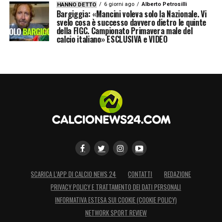
6 giorni ago
Alberto Petrosilli
HANNO DETTO
Bargiggia: «Mancini voleva solo la Nazionale. Vi
svelo cosa è successo davvero dietro le quinte
LA PLAYLIST DELLE NOSTRE TOP NEWS
della FIGC. Campionato Primavera male del
calcio italiano» ESCLUSIVA e VIDEO
SCARICA L’APP DI CALCIO NEWS 24
CONTATTI
REDAZIONE
PRIVACY POLICY E TRATTAMENTO DEI DATI PERSONALI
INFORMATIVA ESTESA SUI COOKIE (COOKIE POLICY)
NETWORK SPORT REVIEW