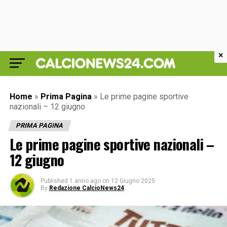
×
Home
»
Prima Pagina
»
Le prime pagine sportive
nazionali – 12 giugno
PRIMA PAGINA
Le prime pagine sportive nazionali –
12 giugno
Published
1 anno ago
on
12 Giugno 2025
By
Redazione CalcioNews24