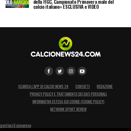
della FIGC. Campionato Primavera male del
calcio italiano» ESCLUSIVA e VIDEO
SCARICA L’APP DI CALCIO NEWS 24
CONTATTI
REDAZIONE
PRIVACY POLICY E TRATTAMENTO DEI DATI PERSONALI
INFORMATIVA ESTESA SUI COOKIE (COOKIE POLICY)
NETWORK SPORT REVIEW
gestisci il consenso