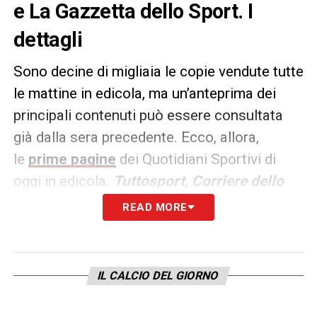
e La Gazzetta dello Sport. I
dettagli
Sono decine di migliaia le copie vendute tutte
le mattine in edicola, ma un’anteprima dei
principali contenuti può essere consultata
già dalla sera precedente. Ecco, allora,
le
prime pagine
dei Quotidiani Sportivi di
oggi in edicola.
Tuttosport, Corriere dello
Sport e La Gazzetta dello
READ MORE
Sport
rappresentano i principali quotidiani
sportivi in
Italia
. Punto di riferimento ogni
giorno tanto per gli addetti ai lavori quanto
IL CALCIO DEL GIORNO
per gli appassionati.