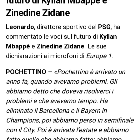
futuro di Kylian Mbappé e
Zinedine Zidane
Leonardo
, direttore sportivo del
PSG
, ha
commentato le voci sul futuro di
Kylian
Mbappé
e
Zinedine
Zidane
. Le sue
dichiarazioni ai microfoni di
Europe 1
.
POCHETTINO –
«Pochettino è arrivato un
anno fa, quando avevamo problemi. Gli
abbiamo detto che doveva risolverci i
problemi e che avevamo tempo. Ha
eliminato il Barcellona e il Bayern in
Champions, poi abbiamo perso in semifinale
con il City. Poi è arrivata l’estate e abbiamo
fatto quello che abbiamo fatto: abbiamo