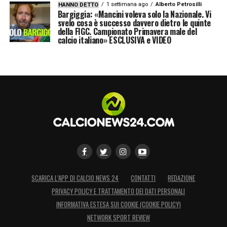
1 settimana ago
Alberto Petrosilli
HANNO DETTO
Bargiggia: «Mancini voleva solo la Nazionale. Vi
svelo cosa è successo davvero dietro le quinte
della FIGC. Campionato Primavera male del
calcio italiano» ESCLUSIVA e VIDEO
SCARICA L’APP DI CALCIO NEWS 24
CONTATTI
REDAZIONE
PRIVACY POLICY E TRATTAMENTO DEI DATI PERSONALI
INFORMATIVA ESTESA SUI COOKIE (COOKIE POLICY)
NETWORK SPORT REVIEW