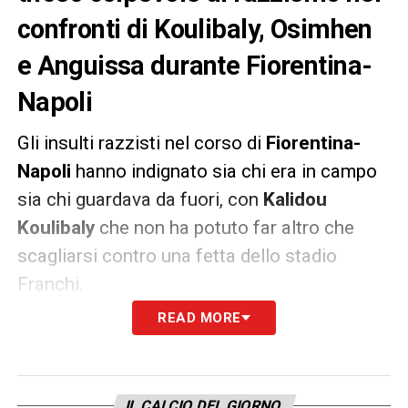
confronti di Koulibaly, Osimhen
e Anguissa durante Fiorentina-
Napoli
Gli insulti razzisti nel corso di
Fiorentina-
Napoli
hanno indignato sia chi era in campo
sia chi guardava da fuori, con
Kalidou
Koulibaly
che non ha potuto far altro che
scagliarsi contro una fetta dello stadio
Franchi.
READ MORE
Come riporta La Gazzetta dello Sport, la
Digos di Firenze si sarebbe subita messa al
lavoro e attraverso le immagini della
IL CALCIO DEL GIORNO