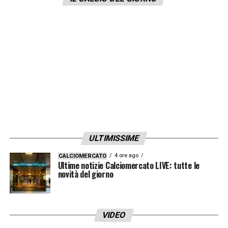
videosorveglianza avrebbero già individuato
il personaggio colpevole dei cori offensivi.
Una volta appurata la colpevolezza del
“tifoso”, quest’ultimo verrà bandito per
sempre dallo stadio Franchi.
LA PLAYLIST DELLE NOSTRE TOP NEWS
ULTIMISSIME
4 ore ago
CALCIOMERCATO
Ultime notizie Calciomercato LIVE: tutte le
novità del giorno
VIDEO