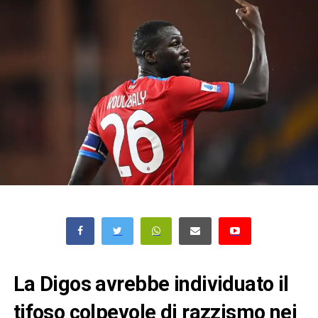
La Digos avrebbe individuato il
tifoso colpevole di razzismo nei