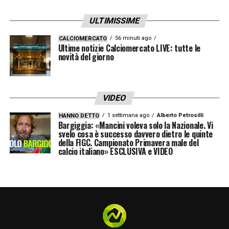
24′
Ci prova Knauff in diagonale, reattivo
come sempre Courtois
ULTIMISSIME
56 minuti ago
CALCIOMERCATO
30′
Superata la mezzora, il Real non riesce a
Ultime notizie Calciomercato LIVE: tutte le
novità del giorno
dare continuità ai propri attacchi
37′
Grande azione di Vinicius che scambia
VIDEO
con Benzema e rientra calciando forte a giro
1 settimana ago
Alberto Petrosilli
HANNO DETTO
ma Trapp è splendido
Bargiggia: «Mancini voleva solo la Nazionale. Vi
svelo cosa è successo davvero dietro le quinte
della FIGC. Campionato Primavera male del
38′ GOL REAL MADRID – Dal calcio
calcio italiano» ESCLUSIVA e VIDEO
d’angolo, Casemiro sponda
intelligentemente per Alaba che segna
facilmente a porta vuota
41′ OCCASIONE REAL
– Kroos pesca