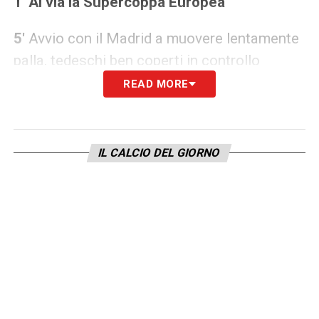
1′ Al via la Supercoppa Europea
5′
Avvio con il Madrid a muovere lentamente
palla, tedeschi ben coperti in controllo
READ MORE
14′ OCCASIONE EINTRACHT
– Ripartenza
fulminante dei tedeschi, Kamada spara a tu
per tu con Courtois ma trova la respinta
IL CALCIO DEL GIORNO
fenomenale del belga
17′ OCCASIONE REAL
– Fantastica azione
dei Blancos con Benzema che libera Vinicius:
piatto a botta sicura che supera Trapp ma
trova un clamoroso intervento in scivolata di
Tuta quasi sulla linea