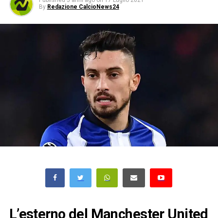
Published
5 anni ago
on
17 Luglio 2021
By
Redazione CalcioNews24
L’esterno del Manchester United