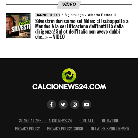
VIDEO
3 giorni ago
Alberto Petrosilli
HANNO DETTO
Silvestrin durissimo sul Milan: «Il subappalto a
Mendes è la certificazione dell’inutilità della
dirigenza! Sul ct dell’Italia non avevo dubbi
che…» – VIDEO
SCARICA L’APP DI CALCIO NEWS 24
CONTATTI
REDAZIONE
PRIVACY POLICY
PRIVACY POLICY COOKIE
NETWORK SPORT REVIEW