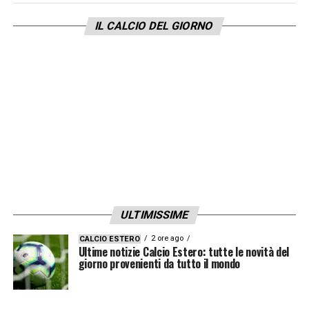
e ho il desiderio di dimostrare il mio valore
qua in questo club. Col Derby sarà un test
IL CALCIO DEL GIORNO
duro, ma siamo preparati per questo.
Abbiamo lavorato sodo oggi, e nell’ultima
settimana e credo che sia una grande
opportunità per mostrare il mio valore, la
mia qualità e il mio potenziale qua allo
United»
LA PLAYLIST DELLE NOSTRE TOP NEWS
ULTIMISSIME
2 ore ago
CALCIO ESTERO
Ultime notizie Calcio Estero: tutte le novità del
giorno provenienti da tutto il mondo