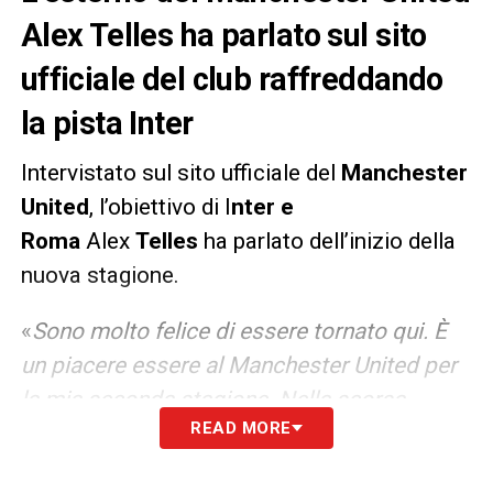
Alex Telles ha parlato sul sito
ufficiale del club raffreddando
la pista Inter
Intervistato sul sito ufficiale del
Manchester
United
, l’obiettivo di I
nter e
Roma
Alex
Telles
ha parlato dell’inizio della
nuova stagione.
«
Sono molto felice di essere tornato qui. È
un piacere essere al Manchester United per
la mia seconda stagione. Nella scorsa
READ MORE
siamo andati molto vicini a vincere dei trofei
e iniziamo la nuova stagione con tanta voglia