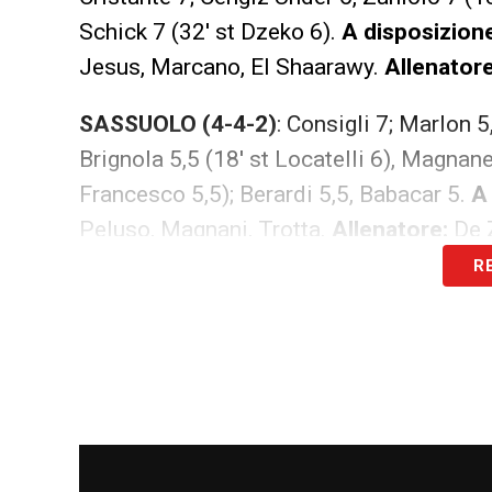
Schick 7 (32′ st Dzeko 6).
A disposizion
Jesus, Marcano, El Shaarawy.
Allenatore
SASSUOLO (4-4-2)
: Consigli 7; Marlon 5,
Brignola 5,5 (18′ st Locatelli 6), Magnanel
Francesco 5,5); Berardi 5,5, Babacar 5.
A
Peluso, Magnani, Trotta.
Allenatore:
De Z
R
ARBITRO
: Giacomelli della sezione di Tr
NOTE: AMMONITI
: Ferrari (S); Florenzi (
ROMA – IL MIGLIORE
PEROTTI 7,5 –
Recuperarlo e riaverlo a