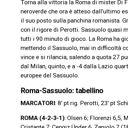
Torna alla vittoria la Roma di mister Di 
neroverde che ora è atteso dall’ultimo e
il suo posto sulla panchina romanista. G
con il rigore di Perotti. Sassuolo quasi
tutti i 90 minuto di gioco. La Roma ha gi
mettendo il Sassuolo, mai in difficoltà 
vince e si rilancia, salendo a quota 27 p
dal Milan, quinto, e a -4 dalla Lazio quar
europee del Sassuolo.
Roma-Sassuolo: tabellino
MARCATORI
: 8′ pt rig. Perotti, 23′ pt S
ROMA (4-2-3-1)
: Olsen 6; Florenzi 6,5, 
Cristante 7; Cengiz Ünder 6, Zaniolo 7 (18′