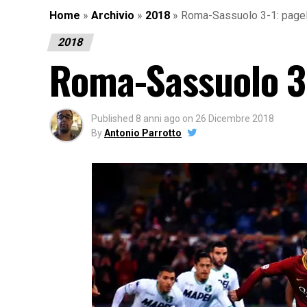
Home
»
Archivio
»
2018
»
Roma-Sassuolo 3-1: pagell
2018
Roma-Sassuolo 3-1
Published
8 anni ago
on
26 Dicembre 2018
By
Antonio Parrotto