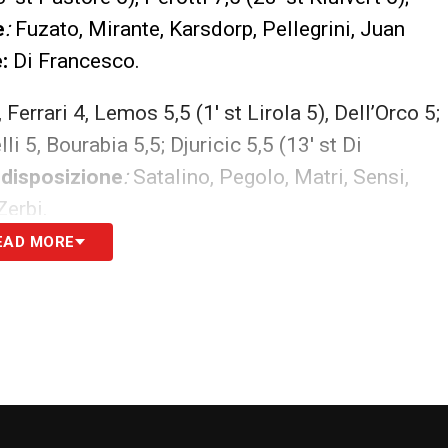
e
:
Fuzato, Mirante, Karsdorp, Pellegrini, Juan
:
Di Francesco.
 Ferrari 4, Lemos 5,5 (1′ st Lirola 5), Dell’Orco 5;
li 5, Bourabia 5,5; Djuricic 5,5 (13′ st Di
 disposizione
:
Satalino, Pegolo, Matri, Sensi,
erbi.
EAD MORE
ieste
R)
l 100% può essere considerato come un vero e