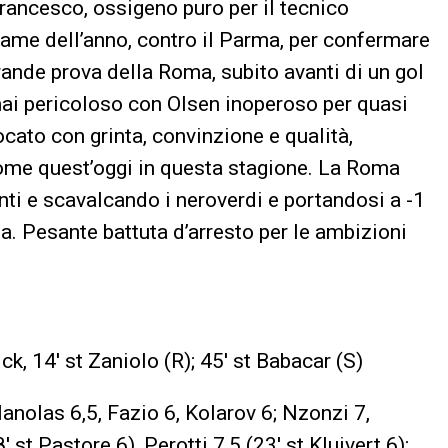
Francesco, ossigeno puro per il tecnico
same dell’anno, contro il Parma, per confermare
rande prova della Roma, subito avanti di un gol
 mai pericoloso con Olsen inoperoso per quasi
ocato con grinta, convinzione e qualità,
come quest’oggi in questa stagione. La Roma
unti e scavalcando i neroverdi e portandosi a -1
ta. Pesante battuta d’arresto per le ambizioni
chick, 14′ st Zaniolo (R); 45′ st Babacar (S)
Manolas 6,5, Fazio 6, Kolarov 6; Nzonzi 7,
 st Pastore 6), Perotti 7,5 (23′ st Kluivert 6);