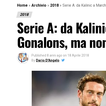
Home
»
Archivio
»
2018
»
Serie A: da Kalinic a Marc
2018
Serie A: da Kalini
Gonalons, ma non
Published
8 anni ago
on
18 Aprile 2018
By
Dario D'Angelo