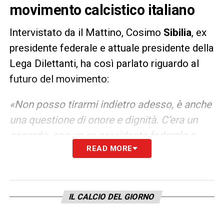
movimento calcistico italiano
Intervistato da il Mattino, Cosimo
Sibilia
, ex
presidente federale e attuale presidente della
Lega Dilettanti, ha così parlato riguardo al
futuro del movimento:
«Non posso tirarmi indietro adesso, è anche
una questione di onore e dignità. C’era un
accordo, con un ex presidente federale a
READ MORE
fare da garante, di cui pare nessuno se ne
ricordi. Questo è un anno drammatico per
tutti. La pandemia non è finita. Non ho
scritto il libro dei sogni. Il mio è un
IL CALCIO DEL GIORNO
documento sobrio: governance, attività