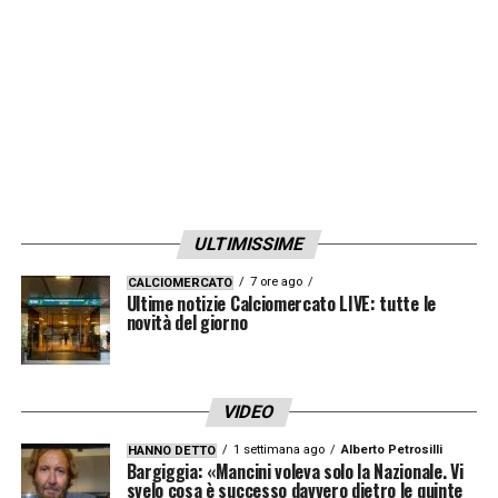
sportiva, riforma dei campionati, giustizia
sportiva, attività dilettantistica, calcio
femminile, formazione e attività sociali e
culturali».
LA PLAYLIST DELLE NOSTRE TOP NEWS
ULTIMISSIME
7 ore ago
CALCIOMERCATO
Ultime notizie Calciomercato LIVE: tutte le
novità del giorno
VIDEO
1 settimana ago
Alberto Petrosilli
HANNO DETTO
Bargiggia: «Mancini voleva solo la Nazionale. Vi
svelo cosa è successo davvero dietro le quinte